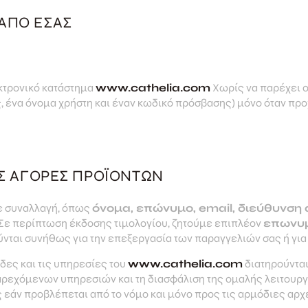
ΑΠΌ ΕΣΆΣ
κτρονικό κατάστημα
www.cathelia.com
Χωρίς να παρέχει 
, ένα όνομα χρήστη και έναν κωδικό πρόσβασης) μόνο όταν πρ
ΙΣ ΑΓΟΡΈΣ ΠΡΟΪΌΝΤΩΝ
θε συναλλαγή, όπως
όνομα, επώνυμο, email, διεύθυνση
Σε περίπτωση έκδοσης τιμολογίου, ζητούμε επιπλέον
επωνυμ
ύνται συνήθως για την επεξεργασία των παραγγελιών σας ή για
δες και τις υπηρεσίες του
www.cathelia.com
διατηρούνται
παρεχόμενων υπηρεσιών και τη διασφάλιση της ομαλής λειτουργ
ός εάν προβλέπεται από το νόμο και μόνο προς τις αρμόδιες αρχ