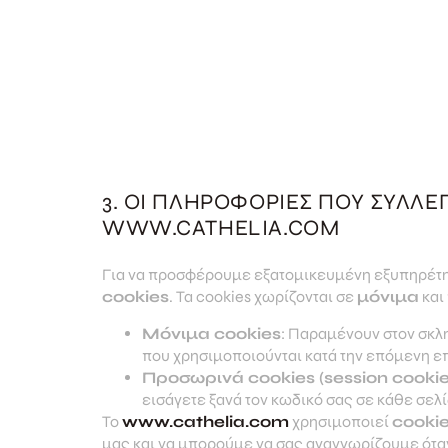
3. ΟΙ ΠΛΗΡΟΦΟΡΊΕΣ ΠΟΥ ΣΥΛΛΈΓ
WWW.CATHELIA.COM
Για να προσφέρουμε εξατομικευμένη εξυπηρέτη
cookies
. Τα cookies χωρίζονται σε
μόνιμα
και
Μόνιμα cookies
: Παραμένουν στον σκλ
που χρησιμοποιούνται κατά την επόμενη ε
Προσωρινά cookies (session cookie
εισάγετε ξανά τον κωδικό σας σε κάθε σελ
Το
www.cathelia.com
χρησιμοποιεί
cooki
μας και να μπορούμε να σας αναγνωρίζουμε όταν