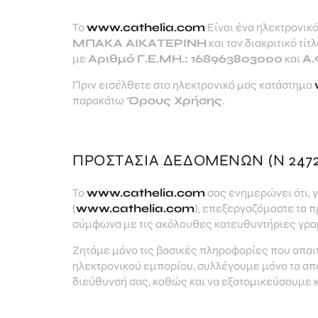
Το
www.cathelia.com
Είναι ένα ηλεκτρονικό
ΜΠΑΚΑ ΑΙΚΑΤΕΡΙΝΗ
και τον διακριτικό τίτ
με
Αριθμό Γ.Ε.ΜΗ.: 168963803000
και
Α.
Πριν εισέλθετε στο ηλεκτρονικό μας κατάστημα
παρακάτω
Όρους Χρήσης
.
ΠΡΟΣΤΑΣΊΑ ΔΕΔΟΜΕΝΩΝ (N 2472
Το
www.cathelia.com
σας ενημερώνει ότι, 
(
www.cathelia.com
), επεξεργαζόμαστε τα 
σύμφωνα με τις ακόλουθες κατευθυντήριες γρα
Ζητάμε μόνο τις βασικές πληροφορίες που απαι
ηλεκτρονικού εμπορίου, συλλέγουμε μόνο τα απο
διεύθυνσή σας, καθώς και να εξατομικεύσουμε 