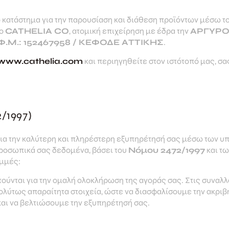
 κατάστημα για την παρουσίαση και διάθεση προϊόντων μέσω το
λο
CATHELIA CO
, ατομική επιχείρηση με έδρα την
ΑΡΓΥΡΟ
Φ.Μ.: 152467958 / ΚΕΦΟΔΕ ΑΤΤΙΚΗΣ
.
www.cathelia.com
και περιηγηθείτε στον ιστότοπό μας, σ
/1997)
για την καλύτερη και πληρέστερη εξυπηρέτησή σας μέσω των 
προσωπικά σας δεδομένα, βάσει του
Νόμου 2472/1997
και τω
μμές:
τούνται για την ομαλή ολοκλήρωση της αγοράς σας. Στις συνα
λύτως απαραίτητα στοιχεία, ώστε να διασφαλίσουμε την ακριβή
και να βελτιώσουμε την εξυπηρέτησή σας.